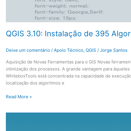
QGIS 3.10: Instalação de 395 Algo
Deixe um comentário
/
Apoio Técnico
,
QGIS
/
Jorge Santos
Aquisição de Novas Ferramentas para o GIS Novas ferrament
otimização dos processos. A grande vantagem para àqueles 
WhiteboxTools está concentrada na capacidade de execução d
localização dos algoritmos e
Read More »
TauDEM:
Delimitação
de