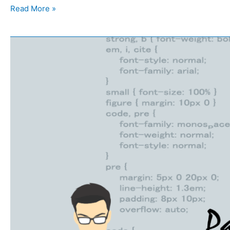
Read More »
QGIS
3.10:
Instalação
de
395
Algoritmos
do
WhiteboxTools