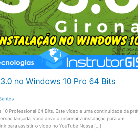
3.0 no Windows 10 Pro 64 Bits
Santos
10 Professional 64 Bits. Este vídeo é uma continuidade da prá
rsão lançada, você deve direcionar a instalação para um
ink para assistir o vídeo no YouTube Nossa […]