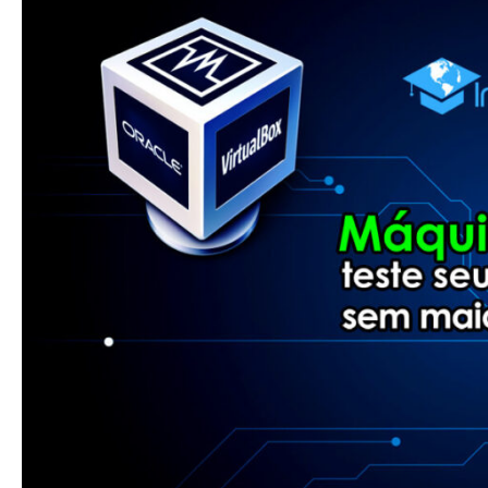
de
Geoprocessamento
–
Trabalhando
com
Máquinas
Virtuais