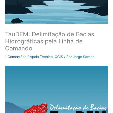
TauDEM: Delimitação de Bacias
Hidrográficas pela Linha de
Comando
1 Comentário
/
Apoio Técnico
,
QGIS
/ Por
Jorge Santos