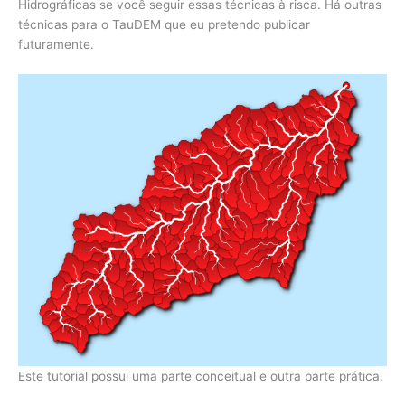
Hidrográficas se você seguir essas técnicas à risca. Há outras
técnicas para o TauDEM que eu pretendo publicar
futuramente.
Este tutorial possui uma parte conceitual e outra parte prática.