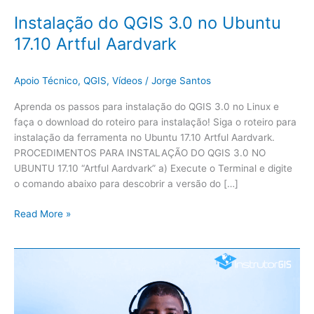
Instalação do QGIS 3.0 no Ubuntu
17.10 Artful Aardvark
Apoio Técnico
,
QGIS
,
Vídeos
/
Jorge Santos
Aprenda os passos para instalação do QGIS 3.0 no Linux e
faça o download do roteiro para instalação! Siga o roteiro para
instalação da ferramenta no Ubuntu 17.10 Artful Aardvark.
PROCEDIMENTOS PARA INSTALAÇÃO DO QGIS 3.0 NO
UBUNTU 17.10 “Artful Aardvark” a) Execute o Terminal e digite
o comando abaixo para descobrir a versão do […]
Read More »
Cuidados
Necessários
durante
a