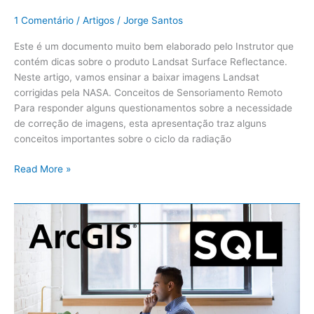
1 Comentário
/
Artigos
/
Jorge Santos
Este é um documento muito bem elaborado pelo Instrutor que
contém dicas sobre o produto Landsat Surface Reflectance.
Neste artigo, vamos ensinar a baixar imagens Landsat
corrigidas pela NASA. Conceitos de Sensoriamento Remoto
Para responder alguns questionamentos sobre a necessidade
de correção de imagens, esta apresentação traz alguns
conceitos importantes sobre o ciclo da radiação
Read More »
ArcMap:
Tutorial
sobre
Operações
de
Seleção
e