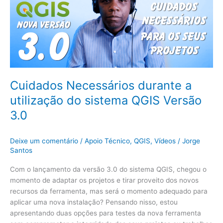
utilização
do
sistema
QGIS
Versão
3.0
Cuidados Necessários durante a
utilização do sistema QGIS Versão
3.0
Deixe um comentário
/
Apoio Técnico
,
QGIS
,
Vídeos
/
Jorge
Santos
Com o lançamento da versão 3.0 do sistema QGIS, chegou o
momento de adaptar os projetos e tirar proveito dos novos
recursos da ferramenta, mas será o momento adequado para
aplicar uma nova instalação? Pensando nisso, estou
apresentando duas opções para testes da nova ferramenta