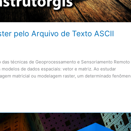
ter pelo Arquivo de Texto ASCII
uso das técnicas de Geoprocessamento e Sensoriamento Remoto
modelos de dados espaciais: vetor e matriz. Ao estudar
agem matricial ou modelagem raster, um determinado fenôme