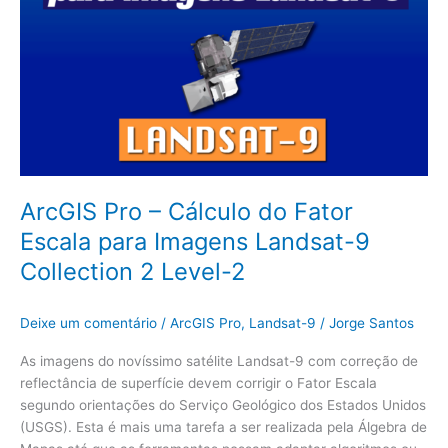
Collection
2
Level-
2
ArcGIS Pro – Cálculo do Fator
Escala para Imagens Landsat-9
Collection 2 Level-2
Deixe um comentário
/
ArcGIS Pro
,
Landsat-9
/
Jorge Santos
As imagens do novíssimo satélite Landsat-9 com correção de
reflectância de superfície devem corrigir o Fator Escala
segundo orientações do Serviço Geológico dos Estados Unidos
(USGS). Esta é mais uma tarefa a ser realizada pela Álgebra de