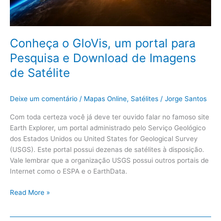
de
Satélite
Conheça o GloVis, um portal para
Pesquisa e Download de Imagens
de Satélite
Deixe um comentário
/
Mapas Online
,
Satélites
/
Jorge Santos
Com toda certeza você já deve ter ouvido falar no famoso site
Earth Explorer, um portal administrado pelo Serviço Geológico
dos Estados Unidos ou United States for Geological Survey
(USGS). Este portal possui dezenas de satélites à disposição.
Vale lembrar que a organização USGS possui outros portais de
Internet como o ESPA e o EarthData.
Read More »