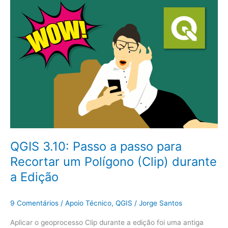
Passo
a
passo
para
Recortar
um
Polígono
(Clip)
durante
a
Edição
QGIS 3.10: Passo a passo para
Recortar um Polígono (Clip) durante
a Edição
9 Comentários
/
Apoio Técnico
,
QGIS
/
Jorge Santos
Aplicar o geoprocesso Clip durante a edição foi uma antiga