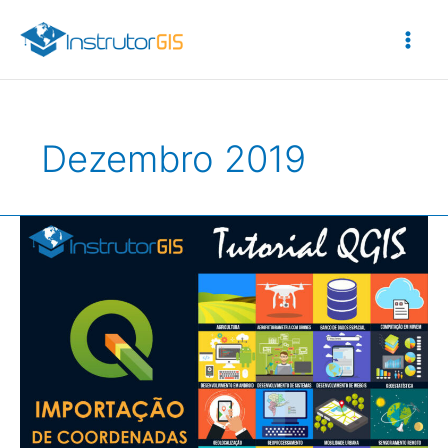
Ir
para
o
conteúdo
Dezembro 2019
QGIS
3.10:
Importação
de
uma
Lista
de
Coordenadas
Planas