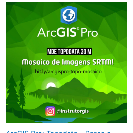
ArcGIS
Pro:
Topodata
–
Passo
a
Passo
para
Gerar
o
Mosaico
de
Imagens
SRTM