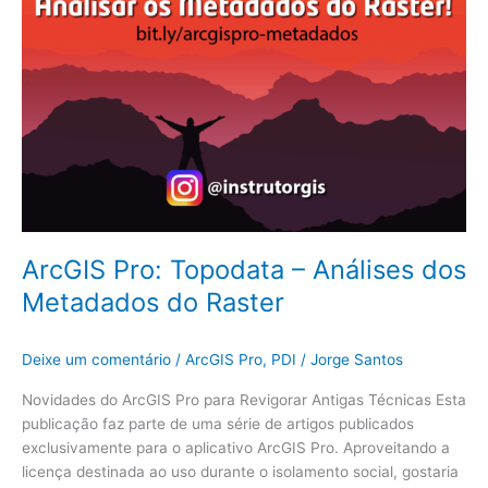
ArcGIS Pro: Topodata – Análises dos
Metadados do Raster
Deixe um comentário
/
ArcGIS Pro
,
PDI
/
Jorge Santos
Novidades do ArcGIS Pro para Revigorar Antigas Técnicas Esta
publicação faz parte de uma série de artigos publicados
exclusivamente para o aplicativo ArcGIS Pro. Aproveitando a
licença destinada ao uso durante o isolamento social, gostaria