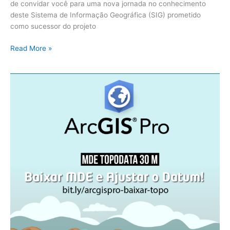
de convidar você para uma nova jornada no conhecimento
deste Sistema de Informação Geográfica (SIG) prometido
como sucessor do projeto
Read More »
ArcGIS
Pro:
Topodata
–
Download
do
MDE
SRTM
com
Ajuste
de
Datum