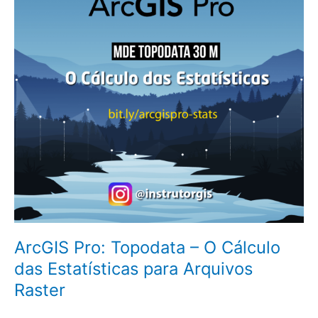
O
Cálculo
das
Estatísticas
para
Arquivos
Raster
ArcGIS Pro: Topodata – O Cálculo
das Estatísticas para Arquivos
Raster