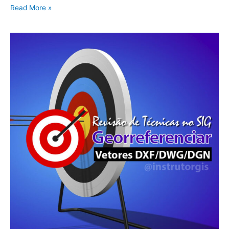
Read More »
QGIS
3.10:
Georreferenciamento
de
Vetores
(DXF/DWG/DGN/SHP)