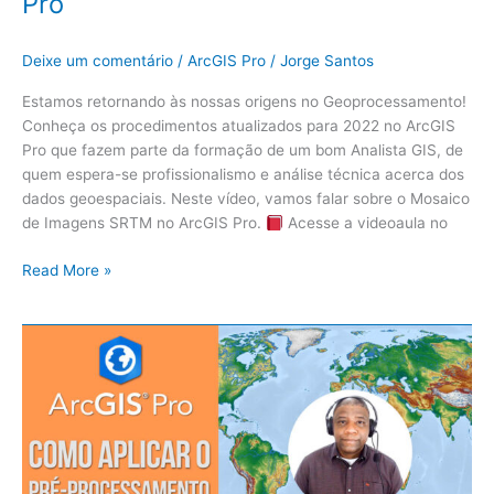
Pro
Deixe um comentário
/
ArcGIS Pro
/
Jorge Santos
Estamos retornando às nossas origens no Geoprocessamento!
Conheça os procedimentos atualizados para 2022 no ArcGIS
Pro que fazem parte da formação de um bom Analista GIS, de
quem espera-se profissionalismo e análise técnica acerca dos
dados geoespaciais. Neste vídeo, vamos falar sobre o Mosaico
de Imagens SRTM no ArcGIS Pro.
Acesse a videoaula no
Read More »
Como
aplicar
o
Pré-
processamento
para
o