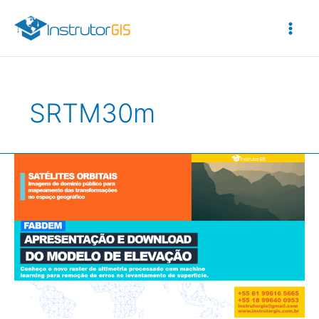
Ir
para
o
conteúdo
SRTM30m
FabDEM
–
Apresentação
e
Download
do
Modelo
de
Elevação