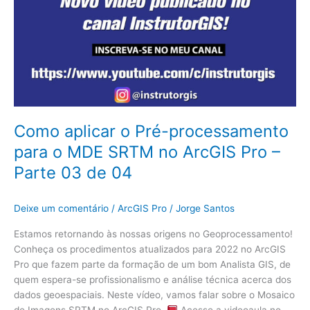
–
Parte
03
de
04
Como aplicar o Pré-processamento
para o MDE SRTM no ArcGIS Pro –
Parte 03 de 04
Deixe um comentário
/
ArcGIS Pro
/
Jorge Santos
Estamos retornando às nossas origens no Geoprocessamento!
Conheça os procedimentos atualizados para 2022 no ArcGIS
Pro que fazem parte da formação de um bom Analista GIS, de
quem espera-se profissionalismo e análise técnica acerca dos
dados geoespaciais. Neste vídeo, vamos falar sobre o Mosaico