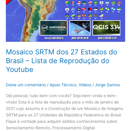
Estados
do
Brasil
–
Lista
de
Reprodução
do
Mosaico SRTM dos 27 Estados do
Youtube
Brasil – Lista de Reprodução do
Youtube
Deixe um comentário
/
Apoio Técnico
,
Vídeos
/
Jorge Santos
Olá pessoal, tudo bem com vocês? Seja bem-vinda e bem-
vindo! Esta é a lista de reprodução para o mês de janeiro de
2021 cujo assunto é a Construção de um Mosaico de Imagens
SRTM para as 27 Unidades da República Federativa do Brasil.
Fique à vontade para adquirir sólidos conhecimentos sobre
Sensoriamento Remoto, Processamento Digital