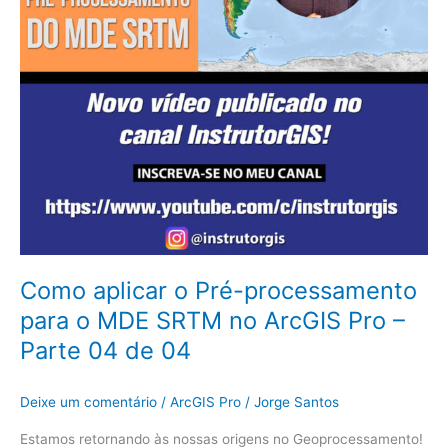
MDE
SRTM
no
ArcGIS
Pro
–
Parte
04
de
04
Como aplicar o Pré-processamento
para o MDE SRTM no ArcGIS Pro –
Parte 04 de 04
Deixe um comentário
/
ArcGIS Pro
/
Jorge Santos
Estamos retornando às nossas origens no Geoprocessamento!