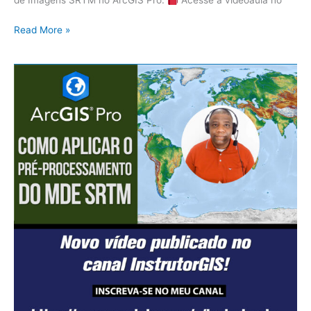
de Imagens SRTM no ArcGIS Pro.
Acesse a videoaula no
Read More »
Como
aplicar
o
Pré-
processamento
para
o
MDE
SRTM
no
ArcGIS
Pro
–
Parte
02
de