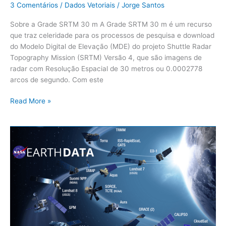
3 Comentários
/
Dados Vetoriais
/
Jorge Santos
Sobre a Grade SRTM 30 m A Grade SRTM 30 m é um recurso
que traz celeridade para os processos de pesquisa e download
do Modelo Digital de Elevação (MDE) do projeto Shuttle Radar
Topography Mission (SRTM) Versão 4, que são imagens de
radar com Resolução Espacial de 30 metros ou 0.0002778
arcos de segundo. Com este
Read More »
Procedimentos
para
realizar
o
cadastro
para
acesso
ao
Site