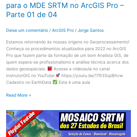
para o MDE SRTM no ArcGIS Pro –
Parte 01 de 04
Deixe um comentário
/
ArcGIS Pro
/
Jorge Santos
Estamos retornando às nossas origens no Geoprocessamento!
Conheça os procedimentos atualizados para 2022 no ArcGIS
Pro que fazem parte da formação de um bom Analista GIS, de
quem espera-se profissionalismo e análise técnica acerca dos
dados geoespaciais.
Acesse a videoaula no canal
InstrutorGIS no YouTube:
https://youtu.be/17R3SqzBhvw
Cadastro no EarthData
Esta é uma aula
Read More »
Mosaico
SRTM
dos
27