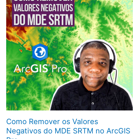
os
Valores
Negativos
do
MDE
SRTM
no
ArcGIS
Pro
Como Remover os Valores
Negativos do MDE SRTM no ArcGIS