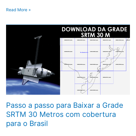
Read More »
Passo
a
passo
para
Baixar
a
Grade
SRTM
30
Metros
com
cobertura
Passo a passo para Baixar a Grade
para
SRTM 30 Metros com cobertura
o
Brasil
para o Brasil