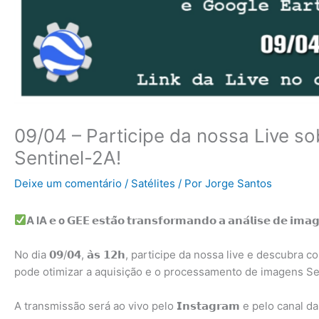
09/04 – Participe da nossa Live so
Sentinel-2A!
Deixe um comentário
/
Satélites
/ Por
Jorge Santos
A IA 𝗲 o 𝗚𝗘𝗘 𝗲𝘀𝘁𝗮̃𝗼 𝘁𝗿𝗮𝗻𝘀𝗳𝗼𝗿𝗺𝗮𝗻𝗱𝗼 𝗮 𝗮𝗻𝗮́𝗹𝗶𝘀𝗲 𝗱𝗲 𝗶𝗺𝗮
No dia 𝟬𝟵/𝟬𝟰, 𝗮̀𝘀 𝟭𝟮𝗵, participe da nossa live e descubr
pode otimizar a aquisição e o processamento de imagens Se
A transmissão será ao vivo pelo 𝗜𝗻𝘀𝘁𝗮𝗴𝗿𝗮𝗺 e pelo canal da