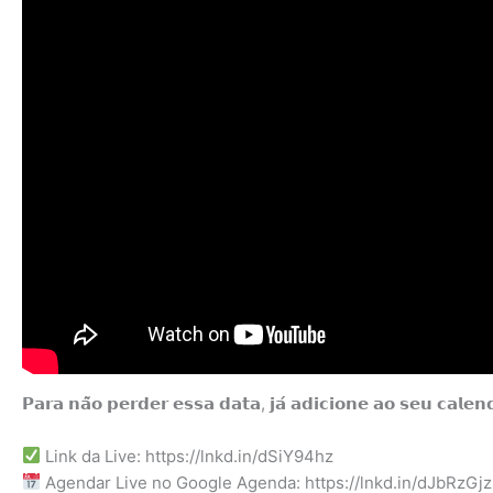
𝗣𝗮𝗿𝗮 𝗻𝗮̃𝗼 𝗽𝗲𝗿𝗱𝗲𝗿 𝗲𝘀𝘀𝗮 𝗱𝗮𝘁𝗮, 𝗷𝗮́ 𝗮𝗱𝗶𝗰𝗶𝗼𝗻𝗲 𝗮𝗼 𝘀𝗲𝘂 𝗰𝗮𝗹𝗲𝗻𝗱
Link da Live: https://lnkd.in/dSiY94hz
Agendar Live no Google Agenda: https://lnkd.in/dJbRzGjz