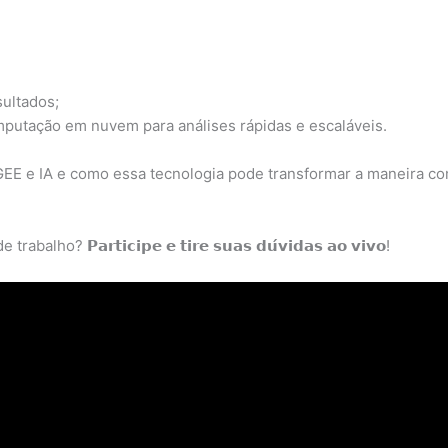
sultados;
mputação em nuvem para análises rápidas e escaláveis.
 GEE e IA e como essa tecnologia pode transformar a maneira c
𝗮𝗿𝘁𝗶𝗰𝗶𝗽𝗲 𝗲 𝘁𝗶𝗿𝗲 𝘀𝘂𝗮𝘀 𝗱𝘂́𝘃𝗶𝗱𝗮𝘀 𝗮𝗼 𝘃𝗶𝘃𝗼!