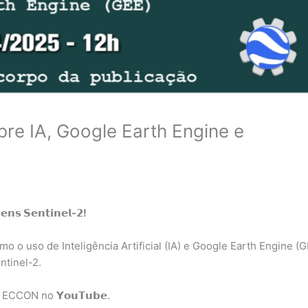
bre IA, Google Earth Engine e
𝗲𝗻𝘀 𝗦𝗲𝗻𝘁𝗶𝗻𝗲𝗹-𝟮!
a como o uso de Inteligência Artificial (IA) e Google Earth Engine (
ntinel-2.
 ECCON no 𝗬𝗼𝘂𝗧𝘂𝗯𝗲.