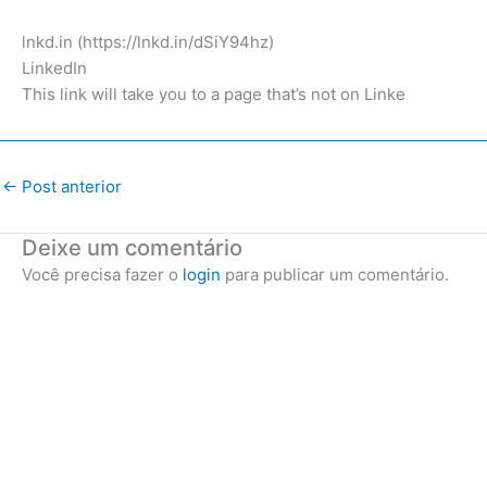
lnkd.in (https://lnkd.in/dSiY94hz)
LinkedIn
This link will take you to a page that’s not on Linke
←
Post anterior
Deixe um comentário
Você precisa fazer o
login
para publicar um comentário.