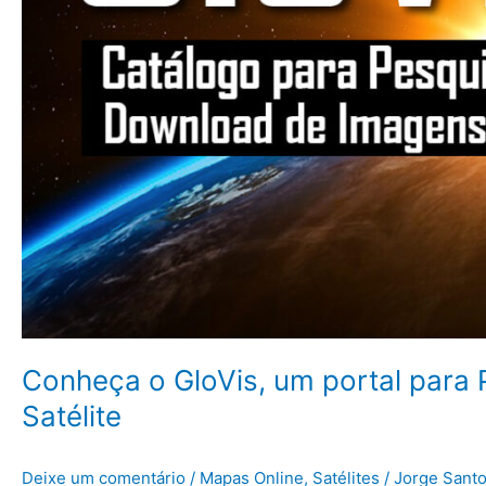
Conheça o GloVis, um portal para
Satélite
Deixe um comentário
/
Mapas Online
,
Satélites
/
Jorge Sant