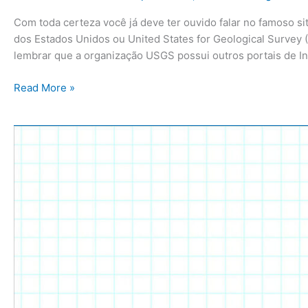
Com toda certeza você já deve ter ouvido falar no famoso si
dos Estados Unidos ou United States for Geological Survey (
lembrar que a organização USGS possui outros portais de I
Read More »
Baixe
todas
as
Escolas
e
Equipamentos
Públicos
de
São
Paulo
produzidos