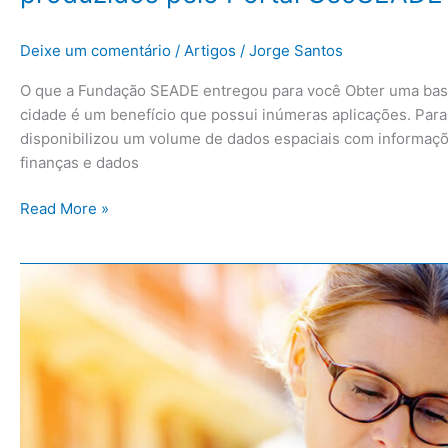
Deixe um comentário
/
Artigos
/
Jorge Santos
O que a Fundação SEADE entregou para você Obter uma base
cidade é um benefício que possui inúmeras aplicações. Par
disponibilizou um volume de dados espaciais com informaçõ
finanças e dados
Read More »
Passo
a
Passo
para
exportar
Pontos
do
Google