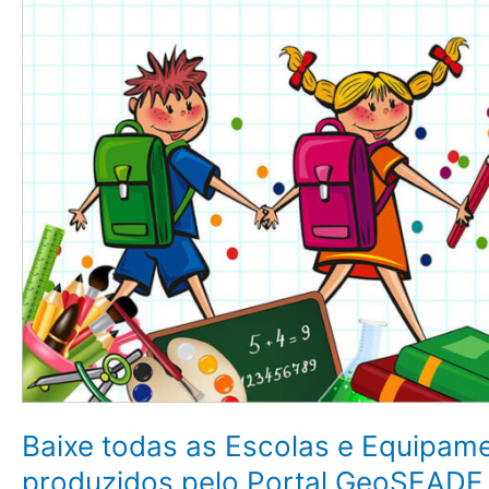
pelo
Portal
GeoSEADE
Baixe todas as Escolas e Equipam
produzidos pelo Portal GeoSEADE