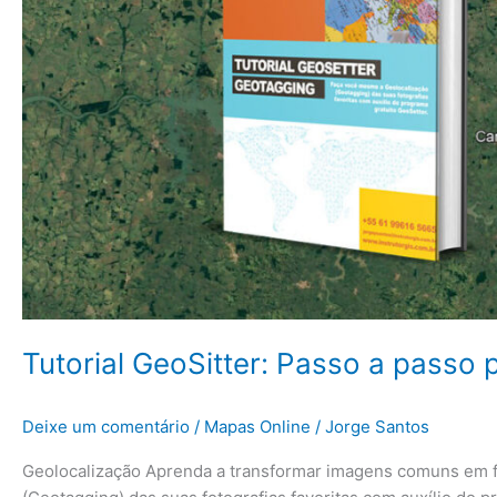
Tutorial GeoSitter: Passo a passo 
Deixe um comentário
/
Mapas Online
/
Jorge Santos
Geolocalização Aprenda a transformar imagens comuns em f