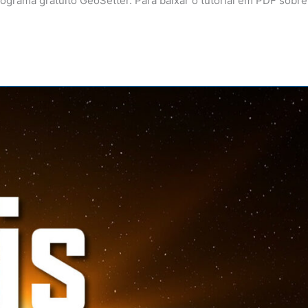
rograma gratuito GeoSetter. Para baixar o tutorial em PDF sobre