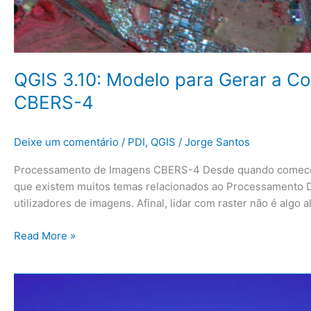
QGIS 3.10: Modelo para Gerar a 
CBERS-4
Deixe um comentário
/
PDI
,
QGIS
/
Jorge Santos
Processamento de Imagens CBERS-4 Desde quando comecei a 
que existem muitos temas relacionados ao Processamento Di
utilizadores de imagens. Afinal, lidar com raster não é algo 
Read More »
QGIS
3.10: