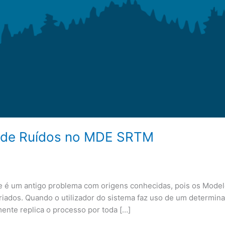
o de Ruídos no MDE SRTM
e é um antigo problema com origens conhecidas, pois os Mode
ariados. Quando o utilizador do sistema faz uso de um determin
mente replica o processo por toda […]