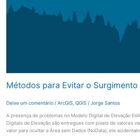
Métodos para Evitar o Surgiment
Deixe um comentário
/
ArcGIS
,
QGIS
/
Jorge Santos
A presença de problemas no Modelo Digital de Elevação Est
Digitais de Elevação são entregues com pixels de valores v
valor para ocultar a Área sem Dados (NoData), ele acidental