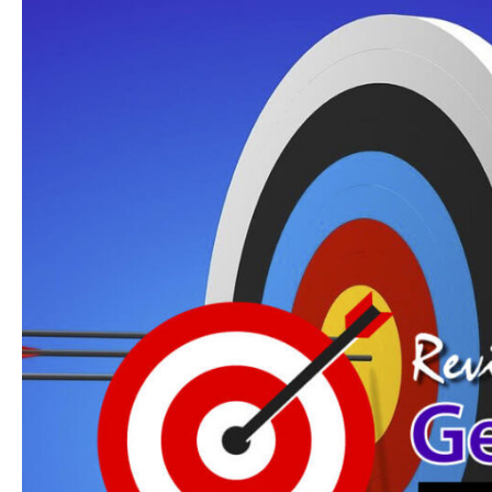
Georreferenciamento
de
Vetores
(DXF/DWG/DGN/SHP)