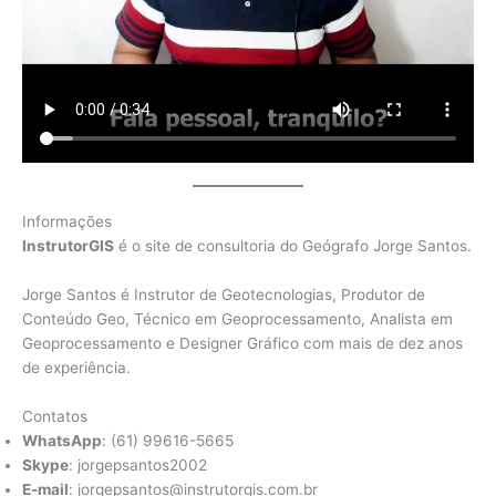
Informações
InstrutorGIS
é o site de consultoria do Geógrafo Jorge Santos.
Jorge Santos é Instrutor de Geotecnologias, Produtor de
Conteúdo Geo, Técnico em Geoprocessamento, Analista em
Geoprocessamento e Designer Gráfico com mais de dez anos
de experiência.
Contatos
WhatsApp
: (61) 99616-5665
Skype
: jorgepsantos2002
E-mail
: jorgepsantos@instrutorgis.com.br