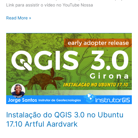
Link para assistir o vídeo no YouTube Nossa
Read More »
Instalação
do
QGIS
3.0
no
Ubuntu
17.10
Artful
Aardvark
Instalação do QGIS 3.0 no Ubuntu
17.10 Artful Aardvark