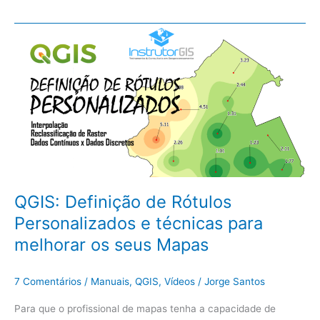
QGIS:
Definição
de
Rótulos
Personalizados
e
técnicas
para
melhorar
os
seus
QGIS: Definição de Rótulos
Mapas
Personalizados e técnicas para
melhorar os seus Mapas
7 Comentários
/
Manuais
,
QGIS
,
Vídeos
/
Jorge Santos
Para que o profissional de mapas tenha a capacidade de