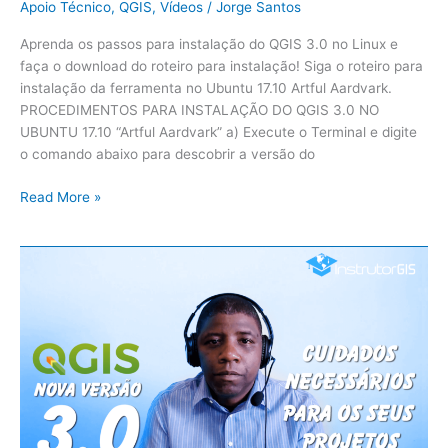
Apoio Técnico
,
QGIS
,
Vídeos
/
Jorge Santos
Aprenda os passos para instalação do QGIS 3.0 no Linux e
faça o download do roteiro para instalação! Siga o roteiro para
instalação da ferramenta no Ubuntu 17.10 Artful Aardvark.
PROCEDIMENTOS PARA INSTALAÇÃO DO QGIS 3.0 NO
UBUNTU 17.10 “Artful Aardvark” a) Execute o Terminal e digite
o comando abaixo para descobrir a versão do
Read More »
Cuidados
Necessários
durante
a
utilização
do
sistema
QGIS
Versão