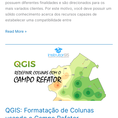
possuem diferentes finalidades e são direcionados para os
mais variados clientes. Por este motivo, você deve possuir um
sólido conhecimento acerca dos recursos capazes de
estabelecer uma compatibilidade entre
Read More »
QGIS:
Formatação
de
Colunas
usando
o
Campo
Refator
QGIS: Formatação de Colunas