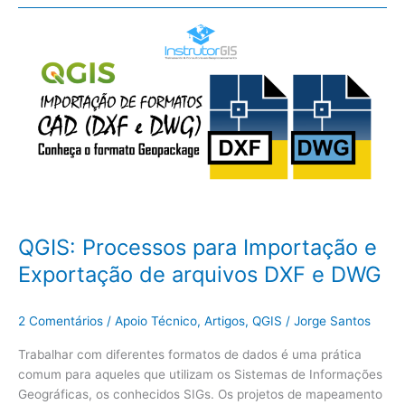
QGIS:
Processos
para
Importação
e
Exportação
de
arquivos
DXF
e
DWG
QGIS: Processos para Importação e
Exportação de arquivos DXF e DWG
2 Comentários
/
Apoio Técnico
,
Artigos
,
QGIS
/
Jorge Santos
Trabalhar com diferentes formatos de dados é uma prática
comum para aqueles que utilizam os Sistemas de Informações
Geográficas, os conhecidos SIGs. Os projetos de mapeamento