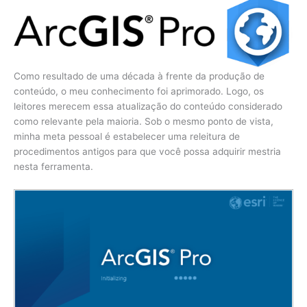
Como resultado de uma década à frente da produção de
conteúdo, o meu conhecimento foi aprimorado. Logo, os
leitores merecem essa atualização do conteúdo considerado
como relevante pela maioria. Sob o mesmo ponto de vista,
minha meta pessoal é estabelecer uma releitura de
procedimentos antigos para que você possa adquirir mestria
nesta ferramenta.