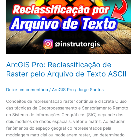
ArcGIS Pro: Reclassificação de
Raster pelo Arquivo de Texto ASCII
Deixe um comentário
/
ArcGIS Pro
/
Jorge Santos
Conceitos de representação raster contínua e discreta O uso
das técnicas de Geoprocessamento e Sensoriamento Remoto
no Sistema de Informações Geográficas (SIG) depende dos
dois modelos de dados espaciais: vetor e matriz. Ao estudar
fenômenos do espaço geográfico representados pela
modelagem matricial ou modelagem raster, um determinado