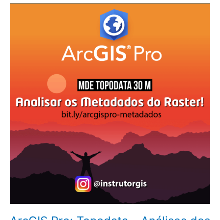
ArcGIS
Pro:
Topodata
–
Análises
dos
Metadados
do
Raster