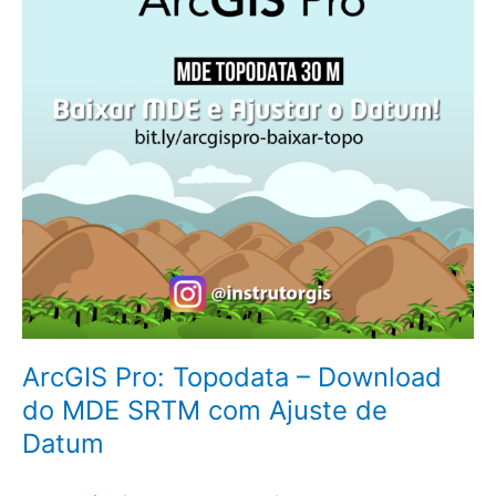
do
MDE
SRTM
com
Ajuste
de
Datum
ArcGIS Pro: Topodata – Download
do MDE SRTM com Ajuste de
Datum