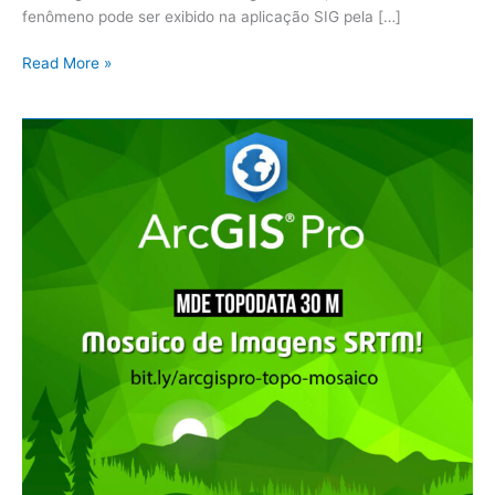
fenômeno pode ser exibido na aplicação SIG pela […]
Read More »
ArcGIS
Pro:
Topodata
–
Passo
a
Passo
para
Gerar
o
Mosaico
de
Imagens
SRTM