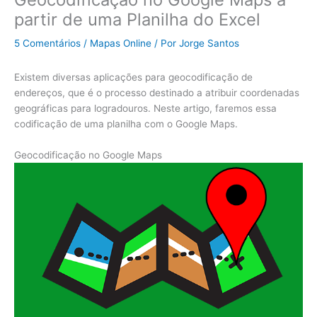
partir de uma Planilha do Excel
5 Comentários
/
Mapas Online
/ Por
Jorge Santos
Existem diversas aplicações para geocodificação de
endereços, que é o processo destinado a atribuir coordenadas
geográficas para logradouros. Neste artigo, faremos essa
codificação de uma planilha com o Google Maps.
Geocodificação no Google Maps