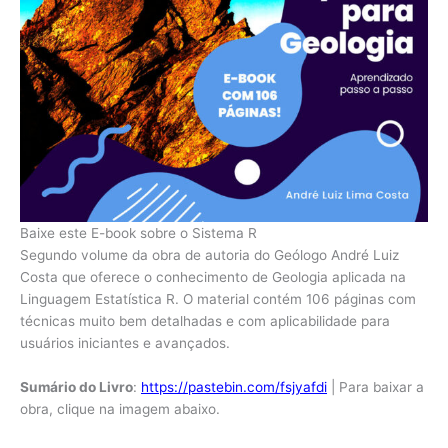
Baixe este E-book sobre o Sistema R
Segundo volume da obra de autoria do Geólogo André Luiz
Costa que oferece o conhecimento de Geologia aplicada na
Linguagem Estatística R. O material contém 106 páginas com
técnicas muito bem detalhadas e com aplicabilidade para
usuários iniciantes e avançados.
Sumário do Livro
:
https://pastebin.com/fsjyafdi
| Para baixar a
obra, clique na imagem abaixo.