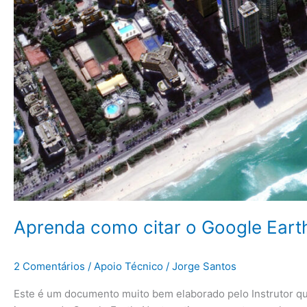
Aprenda como citar o Google Ear
2 Comentários
/
Apoio Técnico
/
Jorge Santos
Este é um documento muito bem elaborado pelo Instrutor que