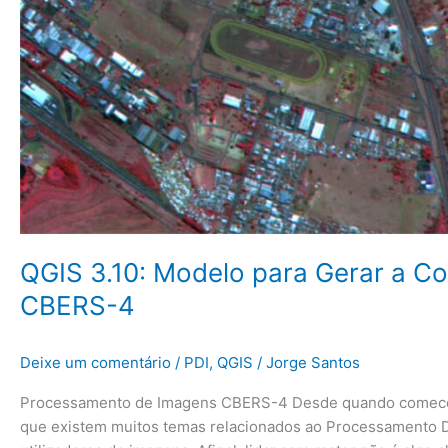
QGIS 3.10: Modelo para Gerar a 
CBERS-4
Deixe um comentário
/
PDI
,
QGIS
/
Jorge Santos
Processamento de Imagens CBERS-4 Desde quando comecei a 
que existem muitos temas relacionados ao Processamento Di