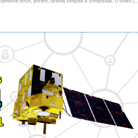
altamente difícil, porém, tarefas simples e complexas. O vídeo […