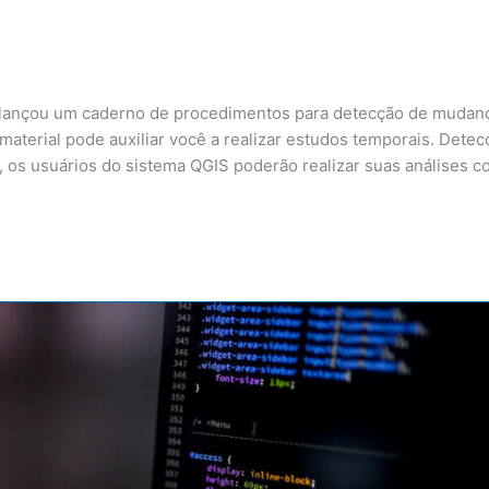
 lançou um caderno de procedimentos para detecção de mudan
terial pode auxiliar você a realizar estudos temporais. Detec
os usuários do sistema QGIS poderão realizar suas análises 