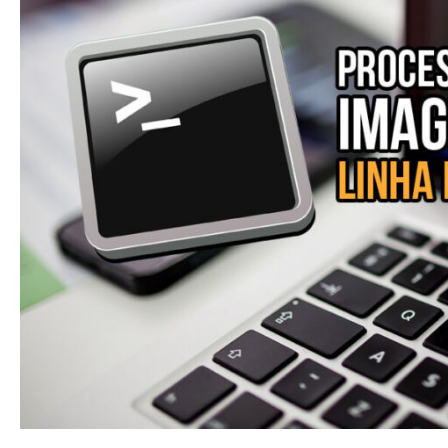
Recorte
pela
Linha
de
Comando