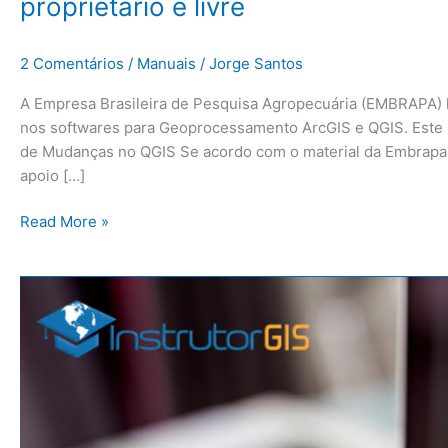
proprietário e livre
2 Comentários
/
Manuais
/
Jorge Santos
A Empresa Brasileira de Pesquisa Agropecuária (EMBRAPA)
nos softwares para Geoprocessamento ArcGIS e QGIS. Este ma
de Mudanças no QGIS Se acordo com o material da Embrapa, 
apoio […]
Read More »
GDAL:
Imagens
Sentinel-
2:
Composição
RGB
e