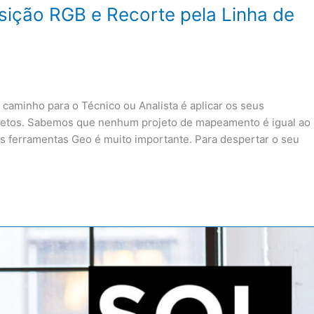
ição RGB e Recorte pela Linha de
caminho para o Técnico ou Analista é aplicar os seus
jetos. Sabemos que nenhum projeto de mapeamento é igual ao
 as ferramentas Geo é muito importante. Para despertar o seu