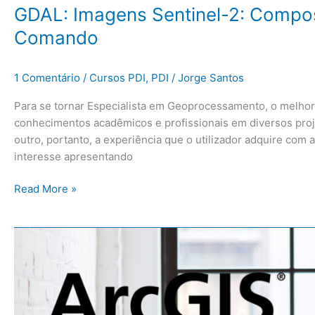
GDAL: Imagens Sentinel-2: Compos
Comando
1 Comentário
/
Cursos PDI
,
PDI
/
Jorge Santos
Para se tornar Especialista em Geoprocessamento, o melhor 
conhecimentos acadêmicos e profissionais em diversos pro
outro, portanto, a experiência que o utilizador adquire com
interesse apresentando
Read More »
ArcMap:
Tutorial
sobre
Operações
de