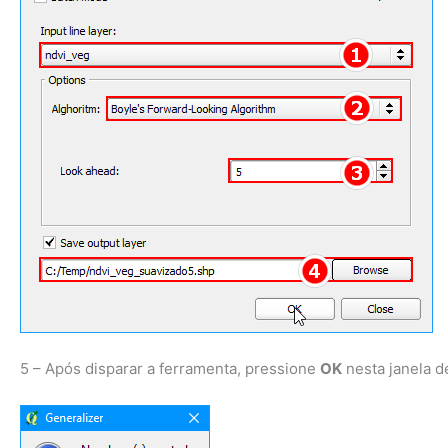
5 – Após disparar a ferramenta, pressione
OK
nesta janela d