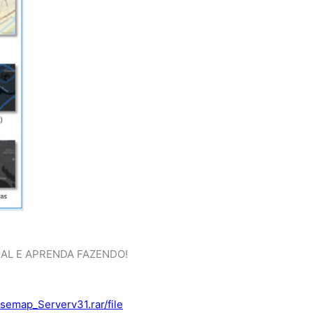
AL E APRENDA FAZENDO!
semap_Serverv31.rar/file