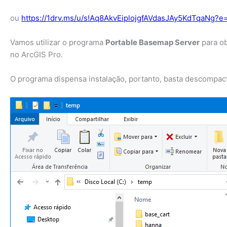
ou
https://1drv.ms/u/s!Aq8AkvEiplojgfAVdasJAy5KdTqaNg?
Vamos utilizar o programa
Portable Basemap Server
para o
no ArcGIS Pro.
O programa dispensa instalação, portanto, basta descompac