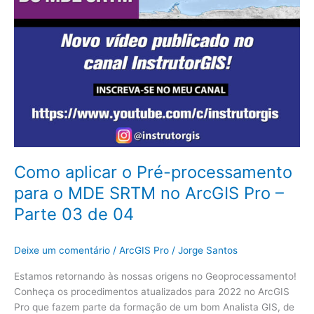
no
ArcGIS
Pro
–
Parte
03
de
04
Como aplicar o Pré-processamento
para o MDE SRTM no ArcGIS Pro –
Parte 03 de 04
Deixe um comentário
/
ArcGIS Pro
/
Jorge Santos
Estamos retornando às nossas origens no Geoprocessamento!
Conheça os procedimentos atualizados para 2022 no ArcGIS
Pro que fazem parte da formação de um bom Analista GIS, de