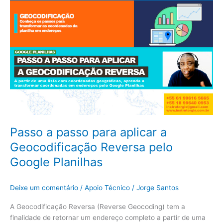
Passo
a
passo
para
aplicar
a
Geocodificação
Reversa
pelo
Google
Planilhas
Passo a passo para aplicar a
Geocodificação Reversa pelo
Google Planilhas
Deixe um comentário
/
Apoio Técnico
/
Jorge Santos
A Geocodificação Reversa (Reverse Geocoding) tem a
finalidade de retornar um endereço completo a partir de uma