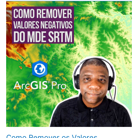
Como
Remover
os
Valores
Negativos
do
MDE
SRTM
no
ArcGIS
Pro
Como Remover os Valores