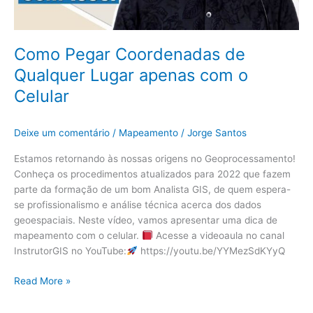
Como Pegar Coordenadas de
Qualquer Lugar apenas com o
Celular
Deixe um comentário
/
Mapeamento
/
Jorge Santos
Estamos retornando às nossas origens no Geoprocessamento!
Conheça os procedimentos atualizados para 2022 que fazem
parte da formação de um bom Analista GIS, de quem espera-
se profissionalismo e análise técnica acerca dos dados
geoespaciais. Neste vídeo, vamos apresentar uma dica de
mapeamento com o celular.
Acesse a videoaula no canal
InstrutorGIS no YouTube:
https://youtu.be/YYMezSdKYyQ
Read More »