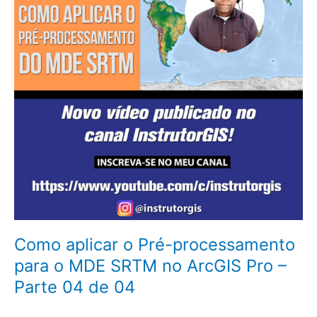
processamento
para
o
MDE
SRTM
no
ArcGIS
Pro
–
Parte
04
de
04
Como aplicar o Pré-processamento
para o MDE SRTM no ArcGIS Pro –
Parte 04 de 04