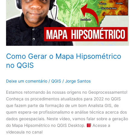
Como Gerar o Mapa Hipsométrico
no QGIS
Deixe um comentário
/
QGIS
/
Jorge Santos
Estamos retornando às nossas origens no Geoprocessamento!
Conheça os procedimentos atualizados para 2022 no QGIS
que fazem parte da formação de um bom Analista GIS, de
quem espera-se profissionalismo e análise técnica acerca dos
dados geoespaciais. Neste vídeo, vamos falar sobre a geração
do Mapa Hipsométrico no QGIS Desktop.
Acesse a
videoaula no canal