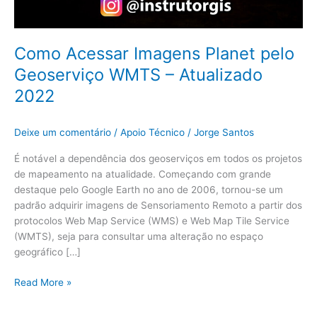
Como Acessar Imagens Planet pelo
Geoserviço WMTS – Atualizado
2022
Deixe um comentário
/
Apoio Técnico
/
Jorge Santos
É notável a dependência dos geoserviços em todos os projetos
de mapeamento na atualidade. Começando com grande
destaque pelo Google Earth no ano de 2006, tornou-se um
padrão adquirir imagens de Sensoriamento Remoto a partir dos
protocolos Web Map Service (WMS) e Web Map Tile Service
(WMTS), seja para consultar uma alteração no espaço
geográfico […]
Read More »