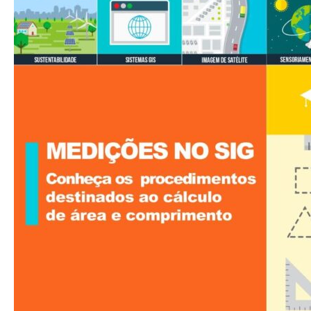
Cálculo
Planimétrico
da
Área
Geográfica