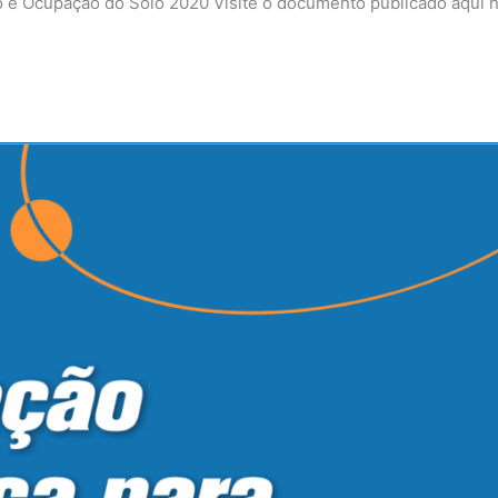
e Ocupação do Solo 2020 Visite o documento publicado aqui 