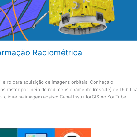
formação Radiométrica
leiro para aquisição de imagens orbitais! Conheça o
os raster por meio do redimensionamento (rescale) de 16 bit p
so, clique na imagem abaixo: Canal InstrutorGIS no YouTube