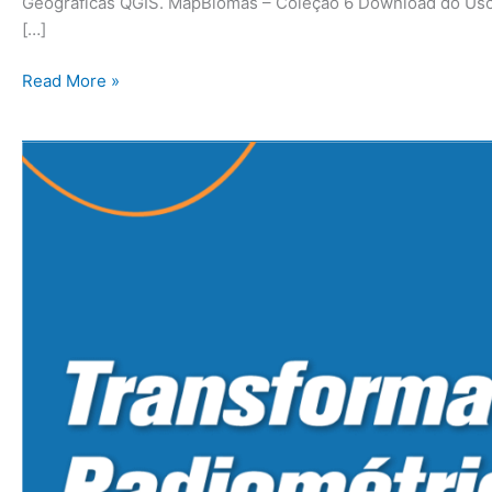
Geográficas QGIS. MapBiomas – Coleção 6 Download do Uso 
[…]
Read More »
QGIS:
Satélite
Amazonia-
1
-
Transformação
Radiométrica