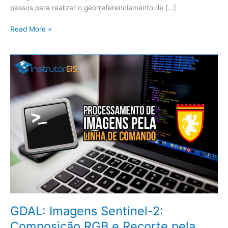
passos para realizar o georreferenciamento de […]
Read More »
GDAL:
Imagens
Sentinel-
2:
Composição
RGB
e
Recorte
pela
Linha
de
Comando
GDAL: Imagens Sentinel-2:
Composição RGB e Recorte pela