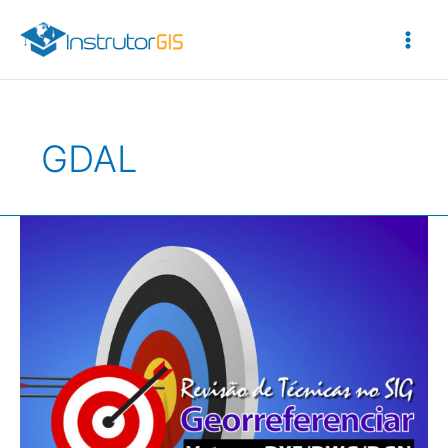
Ir
para
o
conteúdo
GDAL
QGIS
3.10:
Georreferenciamento
de
Vetores
(DXF/DWG/DGN/SHP)