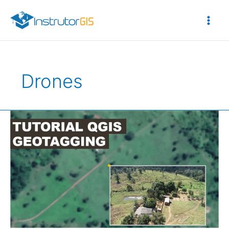
Ir
para
o
conteúdo
Drones
Tutorial
QGIS
–
Geotagging:
Geomarcação
de
Fotografias
de
Drone