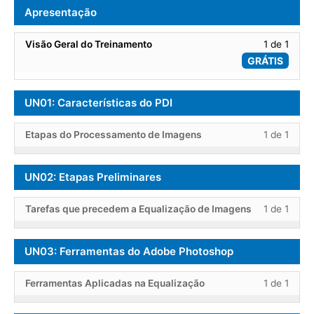
Apresentação
Less
Visão Geral do Treinamento
1 de 1
1
GRÁTIS
of
1
UN01: Características do PDI
within
secti
Less
Você
Apres
Etapas do Processamento de Imagens
1 de 1
1
deve
of
se
UN02: Etapas Preliminares
1
inscr
within
neste
Less
Você
secti
curso
Tarefas que precedem a Equalização de Imagens
1 de 1
1
deve
UN01
para
of
se
Carac
acess
UN03: Ferramentas do Adobe Photoshop
1
inscr
do
o
within
neste
PDI.
cont
Less
Você
secti
curso
Ferramentas Aplicadas na Equalização
1 de 1
do
1
deve
UN02
para
curso
of
se
Etapa
acess